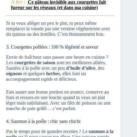
À lire :
Ce gâteau invisible aux courgettes fait
fureur sur les réseaux (et dans ma cuisine)
Si tu veux alléger un peu le plat, tu peux même
remplacer la viande par une version végétarienne avec
du quinoa ou des lentilles. C’est étonnamment bon.
3. Courgettes poêlées : 100 % légèreté et saveur
Envie de fraîcheur sans passer une heure en cuisine ?
Les
courgettes de saison
sont tes meilleures alliées.
Sautées à la poêle avec un peu
d’huile d’olive
, des
oignons
et quelques
herbes
, elles font un
accompagnement rapide et délicieux.
Fais sauter une bonne portion en avance, conserve au
frais et ressors-en une louche quand tu veux un plat
léger mais satisfaisant. Avec un filet de poisson ou une
tranche de pain grillé… c’est parfait.
4. Saumon à la poêle : chic sans chichi
Pas le temps pour de grandes recettes ? Le
saumon à la
poêle
est là pour sauver ton dîner. Une cuisson rapide,