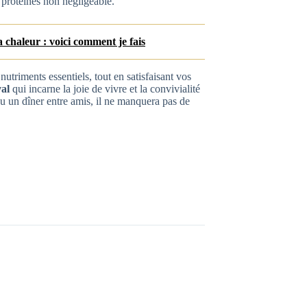
 protéines non négligeable.
chaleur : voici comment je fais
nutriments essentiels, tout en satisfaisant vos
val
qui incarne la joie de vivre et la convivialité
ou un dîner entre amis, il ne manquera pas de