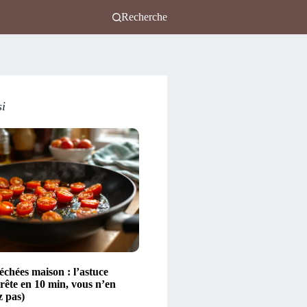
Recherche
si
échées maison : l’astuce
rête en 10 min, vous n’en
z pas)