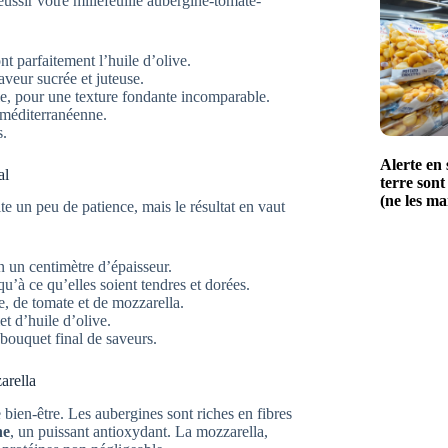
ussir votre millefeuille aubergine-tomate-
t parfaitement l’huile d’olive.
veur sucrée et juteuse.
ble, pour une texture fondante incomparable.
e méditerranéenne.
s.
Alerte en
al
terre son
(ne les m
e un peu de patience, mais le résultat en vaut
n un centimètre d’épaisseur.
u’à ce qu’elles soient tendres et dorées.
ne, de tomate et de mozzarella.
et d’huile d’olive.
 bouquet final de saveurs.
arella
re bien-être. Les aubergines sont riches en fibres
ne
, un puissant antioxydant. La mozzarella,