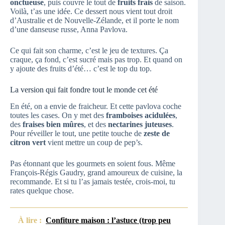
onctueuse
, puis couvre le tout de
fruits frais
de saison.
Voilà, t’as une idée. Ce dessert nous vient tout droit
d’Australie et de Nouvelle-Zélande, et il porte le nom
d’une danseuse russe, Anna Pavlova.
Ce qui fait son charme, c’est le jeu de textures. Ça
craque, ça fond, c’est sucré mais pas trop. Et quand on
y ajoute des fruits d’été… c’est le top du top.
La version qui fait fondre tout le monde cet été
En été, on a envie de fraicheur. Et cette pavlova coche
toutes les cases. On y met des
framboises acidulées
,
des
fraises bien mûres
, et des
nectarines juteuses
.
Pour réveiller le tout, une petite touche de
zeste de
citron vert
vient mettre un coup de pep’s.
Pas étonnant que les gourmets en soient fous. Même
François-Régis Gaudry, grand amoureux de cuisine, la
recommande. Et si tu l’as jamais testée, crois-moi, tu
rates quelque chose.
À lire :
Confiture maison : l’astuce (trop peu