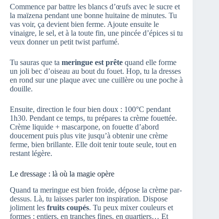
Commence par battre les blancs d’œufs avec le sucre et
la maïzena pendant une bonne huitaine de minutes. Tu
vas voir, ça devient bien ferme. Ajoute ensuite le
vinaigre, le sel, et à la toute fin, une pincée d’épices si tu
veux donner un petit twist parfumé.
Tu sauras que ta
meringue est prête
quand elle forme
un joli bec d’oiseau au bout du fouet. Hop, tu la dresses
en rond sur une plaque avec une cuillère ou une poche à
douille.
Ensuite, direction le four bien doux : 100°C pendant
1h30. Pendant ce temps, tu prépares ta crème fouettée.
Crème liquide + mascarpone, on fouette d’abord
doucement puis plus vite jusqu’à obtenir une crème
ferme, bien brillante. Elle doit tenir toute seule, tout en
restant légère.
Le dressage : là où la magie opère
Quand ta meringue est bien froide, dépose la crème par-
dessus. Là, tu laisses parler ton inspiration. Dispose
joliment les
fruits coupés
. Tu peux mixer couleurs et
formes : entiers, en tranches fines, en quartiers… Et