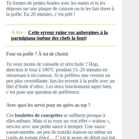
Tu formes de petites boules avec les mains et tu les
déposes sur une plaque de cuisson ou tu les fais dorer à
la poêle. En 20 minutes, c’est prêt !
À lire :
Cette erreur ruine vos aubergines à la
parmigiana (même des chefs la font)
Four ou poêle ? À toi de choisir
Tu veux moins de vaisselle et zéro huile ? Hop,
direction le four à 180°C pendant 15–20 minutes en
retournant à mi-cuisson. Si tu préfères une version un
peu plus croustillante, fais-les revenir à la poêle avec un
filet d’huile d’olive. Les deux fonctionnent super bien,
c’est juste une question de préférence.
Avec quoi les servir pour un apéro au top ?
Ces
boulettes de courgettes
se suffisent presque à
elles-mêmes. Mais si tu veux un vrai effet « wahou »,
sers-les avec une petite sauce à tremper. Une sauce
yaourt-menthe, un peu de tzatziki maison ou même un
coulis de tomate épicé… C’est le genre de détail qui fait