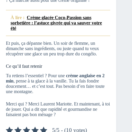
? Ça marche aussi pour une crème originale !
À lire :
Crème glacée Coco-Passion sans
sorbetière : l’astuce givrée qui va sauver votre
été
Et puis, ça dépanne bien. Un soir de flemme, un
dimanche sans ingrédients, ou juste quand tu veux
récupérer une glace un peu trop dure du congélo.
Ce qu’il faut retenir
Tu retiens l’essentiel ? Pour une
crème anglaise en 2
min
, pense à ta glace à la vanille. Tu la fais fondre
doucement… et c’est tout. Pas besoin d’en faire toute
une montagne.
Merci qui ? Merci Laurent Mariotte. Et maintenant, à toi
de jouer. Qui a dit que rapidité et gourmandise ne
faisaient pas bon ménage ?
5/5 - (10 votes)