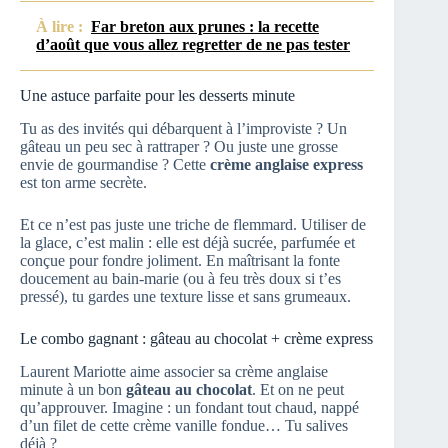
À lire :
Far breton aux prunes : la recette
d’août que vous allez regretter de ne pas tester
Une astuce parfaite pour les desserts minute
Tu as des invités qui débarquent à l’improviste ? Un
gâteau un peu sec à rattraper ? Ou juste une grosse
envie de gourmandise ? Cette
crème anglaise express
est ton arme secrète.
Et ce n’est pas juste une triche de flemmard. Utiliser de
la glace, c’est malin : elle est déjà sucrée, parfumée et
conçue pour fondre joliment. En maîtrisant la fonte
doucement au bain-marie (ou à feu très doux si t’es
pressé), tu gardes une texture lisse et sans grumeaux.
Le combo gagnant : gâteau au chocolat + crème express
Laurent Mariotte aime associer sa crème anglaise
minute à un bon
gâteau au chocolat
. Et on ne peut
qu’approuver. Imagine : un fondant tout chaud, nappé
d’un filet de cette crème vanille fondue… Tu salives
déjà ?