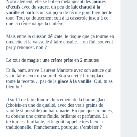
Normalement, elle se fait en mélangeant des
jaunes
d’œufs
avec du
sucre
, un peu de
lait chaud à la
vanille
et parfois un soupçon de fécule pour bien lier le
tout. Tout ça doucement cuit à la casserole jusqu’à ce
que la crème nappe la cuillère.
Mais entre la cuisson délicate, le risque que ça tourne en
omelette et la vaisselle à faire ensuite… on finit souvent
par y renoncer, non ?
Le tour de magie : une crème prête en 2 minutes
Et là, bam, arrive Laurent Mariotte avec son astuce qui
va te faire lever un sourcil. Son secret ? Il remplace
toute la recette… par de la
glace à la vanille
. Oui, tu as
bien lu !
Il suffit de faire fondre doucement de la bonne glace
(choisis-en une de qualité, avec des vrais grains de
vanille si possible) au bain-marie. En quelques minutes,
tu obtiens une crème fluide, brillante et parfumée. La
texture est bluffante, et le goût rappelle très bien la
traditionnelle. Franchement, pourquoi s’embêter ?