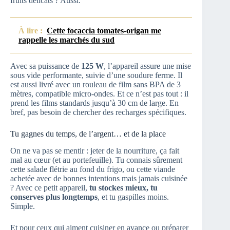
fruits délicats ? Aussi.
À lire :
Cette focaccia tomates-origan me
rappelle les marchés du sud
Avec sa puissance de
125 W
, l’appareil assure une mise
sous vide performante, suivie d’une soudure ferme. Il
est aussi livré avec un rouleau de film sans BPA de 3
mètres, compatible micro-ondes. Et ce n’est pas tout : il
prend les films standards jusqu’à 30 cm de large. En
bref, pas besoin de chercher des recharges spécifiques.
Tu gagnes du temps, de l’argent… et de la place
On ne va pas se mentir : jeter de la nourriture, ça fait
mal au cœur (et au portefeuille). Tu connais sûrement
cette salade flétrie au fond du frigo, ou cette viande
achetée avec de bonnes intentions mais jamais cuisinée
? Avec ce petit appareil,
tu stockes mieux, tu
conserves plus longtemps
, et tu gaspilles moins.
Simple.
Et pour ceux qui aiment cuisiner en avance ou préparer