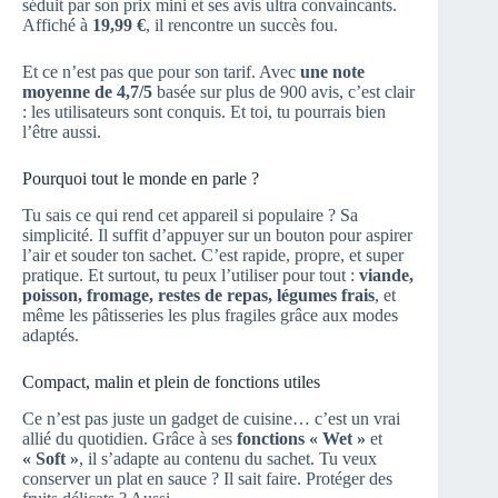
séduit par son prix mini et ses avis ultra convaincants.
Affiché à
19,99 €
, il rencontre un succès fou.
Et ce n’est pas que pour son tarif. Avec
une note
moyenne de 4,7/5
basée sur plus de 900 avis, c’est clair
: les utilisateurs sont conquis. Et toi, tu pourrais bien
l’être aussi.
Pourquoi tout le monde en parle ?
Tu sais ce qui rend cet appareil si populaire ? Sa
simplicité. Il suffit d’appuyer sur un bouton pour aspirer
l’air et souder ton sachet. C’est rapide, propre, et super
pratique. Et surtout, tu peux l’utiliser pour tout :
viande,
poisson, fromage, restes de repas, légumes frais
, et
même les pâtisseries les plus fragiles grâce aux modes
adaptés.
Compact, malin et plein de fonctions utiles
Ce n’est pas juste un gadget de cuisine… c’est un vrai
allié du quotidien. Grâce à ses
fonctions « Wet »
et
« Soft »
, il s’adapte au contenu du sachet. Tu veux
conserver un plat en sauce ? Il sait faire. Protéger des