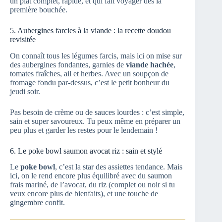
un plat complet, rapide, et qui fait voyager dès la
première bouchée.
5. Aubergines farcies à la viande : la recette doudou
revisitée
On connaît tous les légumes farcis, mais ici on mise sur
des aubergines fondantes, garnies de
viande hachée
,
tomates fraîches, ail et herbes. Avec un soupçon de
fromage fondu par-dessus, c’est le petit bonheur du
jeudi soir.
Pas besoin de crème ou de sauces lourdes : c’est simple,
sain et super savoureux. Tu peux même en préparer un
peu plus et garder les restes pour le lendemain !
6. Le poke bowl saumon avocat riz : sain et stylé
Le
poke bowl
, c’est la star des assiettes tendance. Mais
ici, on le rend encore plus équilibré avec du saumon
frais mariné, de l’avocat, du riz (complet ou noir si tu
veux encore plus de bienfaits), et une touche de
gingembre confit.