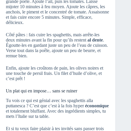
grande poêle. Ajoute l’ail, puis les tomates. Laisse
mijoter 10 minutes à feu moyen. Ajoute les câpres, les
anchois, le piment et le concentré de tomate. Assaisonne
et fais cuire encore 5 minutes. Simple, efficace,
délicieux.
Côté pâtes : fais cuire les spaghettis, mais arrête-les
deux minutes avant la fin pour qu’ils restent
al dente
.
Égoutte-les en gardant juste un peu de l’eau de cuisson.
Verse tout dans la poêle, ajoute un peu de beurre, et
remue bien.
Enfin, ajoute les croûtons de pain, les olives noires et
une touche de persil frais. Un filet d’huile d’olive, et
c’est prêt !
Un plat qui en impose… sans se ruiner
Tu vois ce qui est génial avec les spaghettis alla
puttanesca ? C’est que c’est à la fois hyper
économique
et totalement bluffant. Avec des ingrédients simples, tu
mets l’Italie sur ta table.
Et si tu veux faire plaisir à tes invités sans passer trois