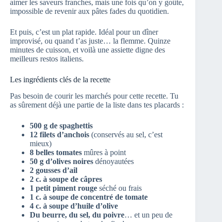
aimer les saveurs franches, mais une fois qu’on y goûte,
impossible de revenir aux pâtes fades du quotidien.
Et puis, c’est un plat rapide. Idéal pour un dîner
improvisé, ou quand t’as juste… la flemme. Quinze
minutes de cuisson, et voilà une assiette digne des
meilleurs restos italiens.
Les ingrédients clés de la recette
Pas besoin de courir les marchés pour cette recette. Tu
as sûrement déjà une partie de la liste dans tes placards :
500 g de spaghettis
12 filets d’anchois
(conservés au sel, c’est
mieux)
8 belles tomates
mûres à point
50 g d’olives noires
dénoyautées
2 gousses d’ail
2 c. à soupe de câpres
1 petit piment rouge
séché ou frais
1 c. à soupe de concentré de tomate
4 c. à soupe d’huile d’olive
Du beurre, du sel, du poivre
… et un peu de