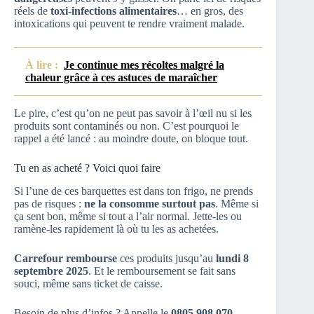
réels de
toxi-infections alimentaires
… en gros, des
intoxications qui peuvent te rendre vraiment malade.
À lire :
Je continue mes récoltes malgré la
chaleur grâce à ces astuces de maraîcher
Le pire, c’est qu’on ne peut pas savoir à l’œil nu si les
produits sont contaminés ou non. C’est pourquoi le
rappel a été lancé : au moindre doute, on bloque tout.
Tu en as acheté ? Voici quoi faire
Si l’une de ces barquettes est dans ton frigo, ne prends
pas de risques :
ne la consomme surtout pas
. Même si
ça sent bon, même si tout a l’air normal. Jette-les ou
ramène-les rapidement là où tu les as achetées.
Carrefour rembourse
ces produits jusqu’au
lundi 8
septembre 2025
. Et le remboursement se fait sans
souci, même sans ticket de caisse.
Besoin de plus d’infos ? Appelle le
0805 908 070