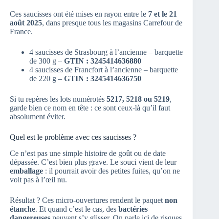
Ces saucisses ont été mises en rayon entre le
7 et le 21
août 2025
, dans presque tous les magasins Carrefour de
France.
4 saucisses de Strasbourg à l’ancienne – barquette
de 300 g –
GTIN : 3245414636880
4 saucisses de Francfort à l’ancienne – barquette
de 220 g –
GTIN : 3245414636750
Si tu repères les lots numérotés
5217, 5218 ou 5219
,
garde bien ce nom en tête : ce sont ceux-là qu’il faut
absolument éviter.
Quel est le problème avec ces saucisses ?
Ce n’est pas une simple histoire de goût ou de date
dépassée. C’est bien plus grave. Le souci vient de leur
emballage
: il pourrait avoir des petites fuites, qu’on ne
voit pas à l’œil nu.
Résultat ? Ces micro-ouvertures rendent le paquet
non
étanche
. Et quand c’est le cas, des
bactéries
dangereuses
peuvent s’y glisser. On parle ici de risques