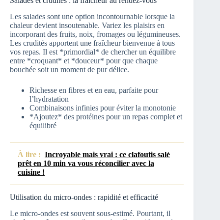
Salades et crudités : la fraîcheur au rendez-vous
Les salades sont une option incontournable lorsque la
chaleur devient insoutenable. Variez les plaisirs en
incorporant des fruits, noix, fromages ou légumineuses.
Les crudités apportent une fraîcheur bienvenue à tous
vos repas. Il est *primordial* de chercher un équilibre
entre *croquant* et *douceur* pour que chaque
bouchée soit un moment de pur délice.
Richesse en fibres et en eau, parfaite pour
l’hydratation
Combinaisons infinies pour éviter la monotonie
*Ajoutez* des protéines pour un repas complet et
équilibré
À lire :
Incroyable mais vrai : ce clafoutis salé
prêt en 10 min va vous réconcilier avec la
cuisine !
Utilisation du micro-ondes : rapidité et efficacité
Le micro-ondes est souvent sous-estimé. Pourtant, il