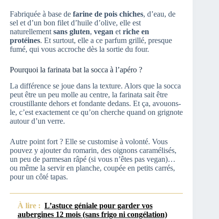
Fabriquée à base de
farine de pois chiches
, d’eau, de
sel et d’un bon filet d’huile d’olive, elle est
naturellement
sans gluten
,
vegan
et
riche en
protéines
. Et surtout, elle a ce parfum grillé, presque
fumé, qui vous accroche dès la sortie du four.
Pourquoi la farinata bat la socca à l’apéro ?
La différence se joue dans la texture. Alors que la socca
peut être un peu molle au centre, la farinata sait être
croustillante dehors et fondante dedans. Et ça, avouons-
le, c’est exactement ce qu’on cherche quand on grignote
autour d’un verre.
Autre point fort ? Elle se customise à volonté. Vous
pouvez y ajouter du romarin, des oignons caramélisés,
un peu de parmesan râpé (si vous n’êtes pas vegan)…
ou même la servir en planche, coupée en petits carrés,
pour un côté tapas.
À lire :
L’astuce géniale pour garder vos
aubergines 12 mois (sans frigo ni congélation)