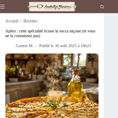
Passer
au
contenu
Accueil
/
Recettes
Apéro : cette spécialité écrase la socca niçoise (et vous
ne la connaissez pas)
Gaston M.
Publié le 30 août 2025 à 18h23