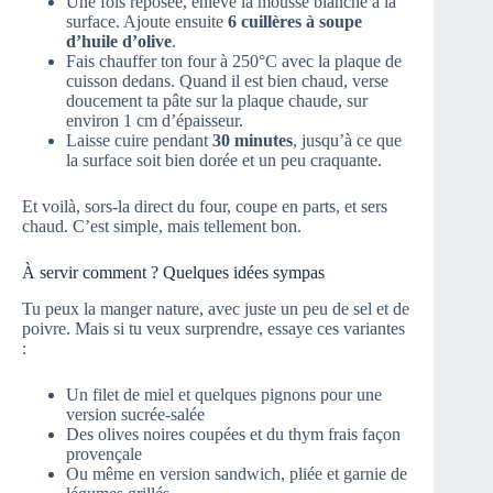
Une fois reposée, enlève la mousse blanche à la
surface. Ajoute ensuite
6 cuillères à soupe
d’huile d’olive
.
Fais chauffer ton four à 250°C avec la plaque de
cuisson dedans. Quand il est bien chaud, verse
doucement ta pâte sur la plaque chaude, sur
environ 1 cm d’épaisseur.
Laisse cuire pendant
30 minutes
, jusqu’à ce que
la surface soit bien dorée et un peu craquante.
Et voilà, sors-la direct du four, coupe en parts, et sers
chaud. C’est simple, mais tellement bon.
À servir comment ? Quelques idées sympas
Tu peux la manger nature, avec juste un peu de sel et de
poivre. Mais si tu veux surprendre, essaye ces variantes
:
Un filet de miel et quelques pignons pour une
version sucrée-salée
Des olives noires coupées et du thym frais façon
provençale
Ou même en version sandwich, pliée et garnie de