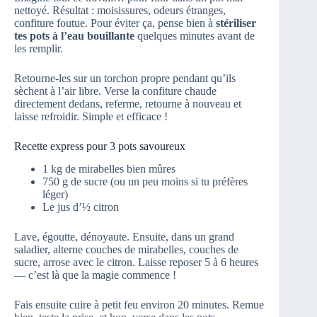
nettoyé. Résultat : moisissures, odeurs étranges,
confiture foutue. Pour éviter ça, pense bien à
stériliser
tes pots à l’eau bouillante
quelques minutes avant de
les remplir.
Retourne-les sur un torchon propre pendant qu’ils
sèchent à l’air libre. Verse la confiture chaude
directement dedans, referme, retourne à nouveau et
laisse refroidir. Simple et efficace !
Recette express pour 3 pots savoureux
1 kg de mirabelles bien mûres
750 g de sucre (ou un peu moins si tu préfères
léger)
Le jus d’½ citron
Lave, égoutte, dénoyaute. Ensuite, dans un grand
saladier, alterne couches de mirabelles, couches de
sucre, arrose avec le citron. Laisse reposer 5 à 6 heures
— c’est là que la magie commence !
Fais ensuite cuire à petit feu environ 20 minutes. Remue