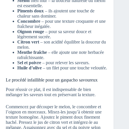
Melon
bien mûr – la douceur naturelle du melon
est essentielle.
Piments doux
– ils ajoutent une touche de
chaleur sans dominer.
Concombre
– pour une texture croquante et une
fraîcheur inégalée.
Oignon rouge
– pour sa saveur douce et
légèrement sucrée.
Citron vert
– son acidité équilibre la douceur du
melon.
Menthe fraîche
– elle ajoute une note herbacée
rafraîchissante.
Sel et poivre
– pour relever les saveurs.
Huile d’olive
– un filet pour une touche veloutée.
Le procédé infaillible pour un gaspacho savoureux
Pour réussir ce plat, il est indispensable de bien
mélanger les saveurs tout en préservant la texture.
Commencez par découper le melon, le concombre et
l’oignon en morceaux. Mixez-les jusqu’à obtenir une
texture homogène. Ajoutez le piment doux finement
haché. Pressez le jus de citron vert et intégrez-le au
mélange. Assaisonnez avec du sel et du poivre selon