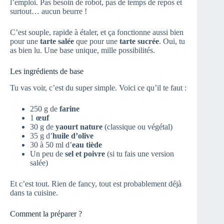
l’emploi. Pas besoin de robot, pas de temps de repos et
surtout… aucun beurre !
C’est souple, rapide à étaler, et ça fonctionne aussi bien
pour une
tarte salée
que pour une
tarte sucrée
. Oui, tu
as bien lu. Une base unique, mille possibilités.
Les ingrédients de base
Tu vas voir, c’est du super simple. Voici ce qu’il te faut :
250 g de
farine
1
œuf
30 g de
yaourt nature
(classique ou végétal)
35 g d’
huile d’olive
30 à 50 ml d’
eau tiède
Un peu de
sel et poivre
(si tu fais une version
salée)
Et c’est tout. Rien de fancy, tout est probablement déjà
dans ta cuisine.
Comment la préparer ?