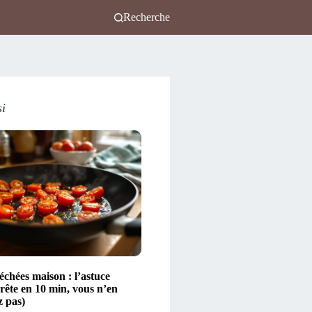
Recherche
si
échées maison : l’astuce
rête en 10 min, vous n’en
z pas)