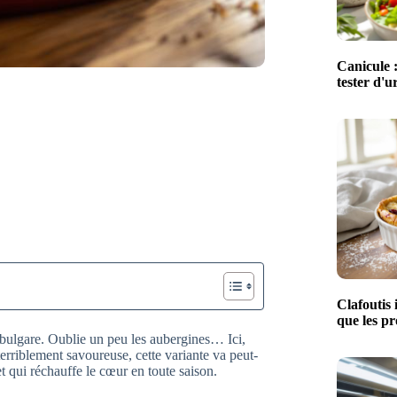
Canicule :
tester d'u
Clafoutis 
que les pr
 bulgare. Oublie un peu les aubergines… Ici,
terriblement savoureuse, cette variante va peut-
t qui réchauffe le cœur en toute saison.