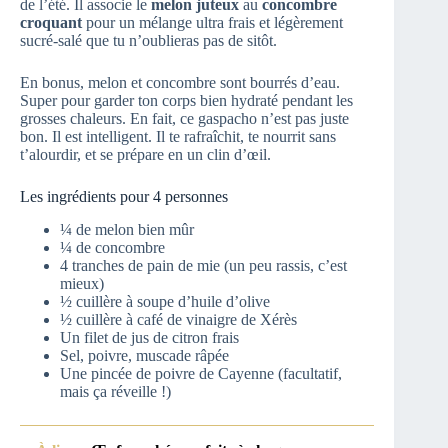
de l’été. Il associe le
melon juteux
au
concombre
croquant
pour un mélange ultra frais et légèrement
sucré-salé que tu n’oublieras pas de sitôt.
En bonus, melon et concombre sont bourrés d’eau.
Super pour garder ton corps bien hydraté pendant les
grosses chaleurs. En fait, ce gaspacho n’est pas juste
bon. Il est intelligent. Il te rafraîchit, te nourrit sans
t’alourdir, et se prépare en un clin d’œil.
Les ingrédients pour 4 personnes
¼ de melon bien mûr
¼ de concombre
4 tranches de pain de mie (un peu rassis, c’est
mieux)
½ cuillère à soupe d’huile d’olive
½ cuillère à café de vinaigre de Xérès
Un filet de jus de citron frais
Sel, poivre, muscade râpée
Une pincée de poivre de Cayenne (facultatif,
mais ça réveille !)