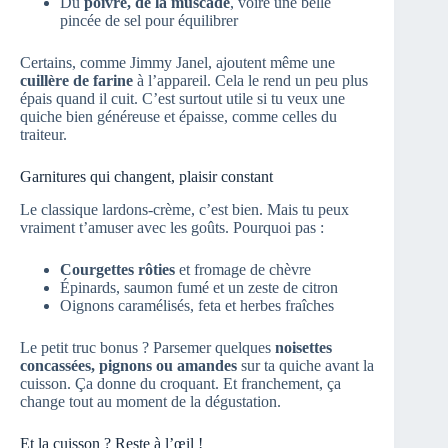
Du
poivre, de la muscade
, voire une belle
pincée de sel pour équilibrer
Certains, comme Jimmy Janel, ajoutent même une
cuillère de farine
à l’appareil. Cela le rend un peu plus
épais quand il cuit. C’est surtout utile si tu veux une
quiche bien généreuse et épaisse, comme celles du
traiteur.
Garnitures qui changent, plaisir constant
Le classique lardons-crème, c’est bien. Mais tu peux
vraiment t’amuser avec les goûts. Pourquoi pas :
Courgettes rôties
et fromage de chèvre
Épinards, saumon fumé et un zeste de citron
Oignons caramélisés, feta et herbes fraîches
Le petit truc bonus ? Parsemer quelques
noisettes
concassées, pignons ou amandes
sur ta quiche avant la
cuisson. Ça donne du croquant. Et franchement, ça
change tout au moment de la dégustation.
Et la cuisson ? Reste à l’œil !