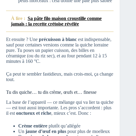
petits morceaux : cela donne une pâte plus sablée
À lire :
Sa pâte filo maison croustille comme
jamais : la recette crétoise révélée
Et ensuite ? Une
précuisson à blanc
est indispensable,
sauf pour certaines versions comme la quiche lorraine
pure. Tu poses un papier cuisson, des billes en
céramique (ou du riz sec), et au four pendant 12 à 15
minutes à 160 °C.
Ça peut te sembler fastidieux, mais crois-moi, ça change
tout.
Tu dis quiche… tu dis crème, œufs et… finesse
La base de l’appareil — ce mélange qui va lier ta quiche
— est tout aussi importante. Les pros s’accordent : plus
il est
onctueux et riche
, mieux c’est. Donc :
Crème entière
plutôt qu’allégée
Un
jaune d’œuf en plus
pour plus de moelleux